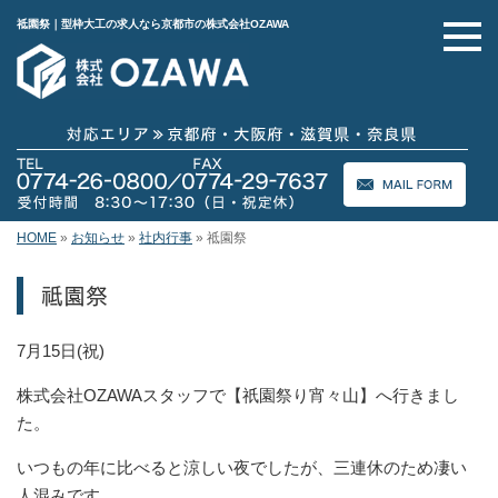
祗園祭｜型枠大工の求人なら京都市の株式会社OZAWA
HOME
»
お知らせ
»
社内行事
»
祗園祭
祗園祭
7月15日(祝)
株式会社OZAWAスタッフで【祇園祭り宵々山】へ行きまし
た。
いつもの年に比べると涼しい夜でしたが、三連休のため凄い
人混みです。